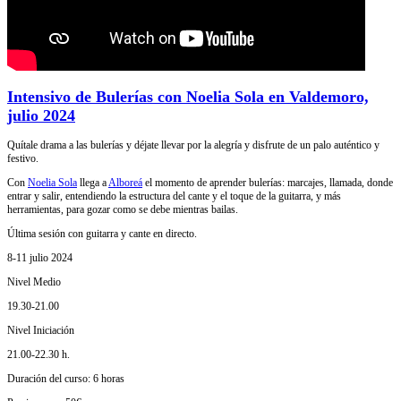
Intensivo de Bulerías con Noelia Sola en Valdemoro,
julio 2024
Quítale drama a las bulerías y déjate llevar por la alegría y disfrute de un palo auténtico y
festivo.
Con
Noelia Sola
llega a
Alboreá
el momento de aprender bulerías: marcajes, llamada, donde
entrar y salir, entendiendo la estructura del cante y el toque de la guitarra, y más
herramientas, para gozar como se debe mientras bailas.
Última sesión con guitarra y cante en directo.
8-11 julio 2024
Nivel Medio
19.30-21.00
Nivel Iniciación
21.00-22.30 h.
Duración del curso: 6 horas