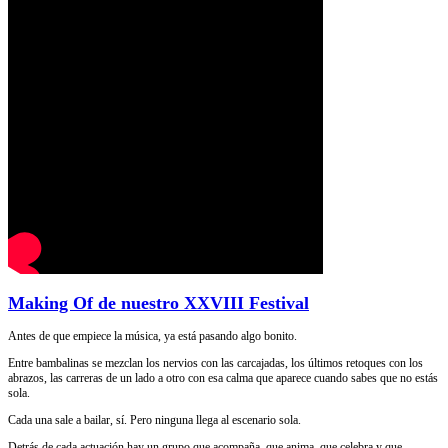
Making Of de nuestro XXVIII Festival
Antes de que empiece la música, ya está pasando algo bonito.
Entre bambalinas se mezclan los nervios con las carcajadas, los últimos retoques con los
abrazos, las carreras de un lado a otro con esa calma que aparece cuando sabes que no estás
sola.
Cada una sale a bailar, sí. Pero ninguna llega al escenario sola.
Detrás de cada actuación hay un grupo que acompaña, que anima, que celebra y que