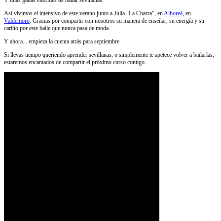
Y unas ganas enormes de bailar sevillanas.
Así vivimos el intensivo de este verano junto a Julia "La Charra", en
Alboreá
, en
Valdemoro
. Gracias por compartir con nosotros su manera de enseñar, su energía y su
cariño por este baile que nunca pasa de moda.
Y ahora... empieza la cuenta atrás para septiembre.
Si llevas tiempo queriendo aprender sevillanas, o simplemente te apetece volver a bailarlas,
estaremos encantados de compartir el próximo curso contigo.