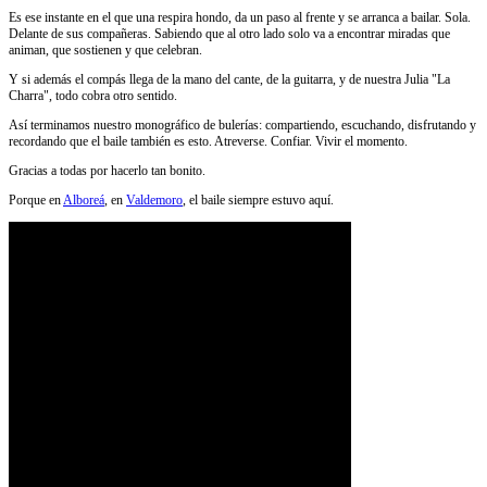
Es ese instante en el que una respira hondo, da un paso al frente y se arranca a bailar. Sola.
Delante de sus compañeras. Sabiendo que al otro lado solo va a encontrar miradas que
animan, que sostienen y que celebran.
Y si además el compás llega de la mano del cante, de la guitarra, y de nuestra Julia "La
Charra", todo cobra otro sentido.
Así terminamos nuestro monográfico de bulerías: compartiendo, escuchando, disfrutando y
recordando que el baile también es esto. Atreverse. Confiar. Vivir el momento.
Gracias a todas por hacerlo tan bonito.
Porque en
Alboreá
, en
Valdemoro
, el baile siempre estuvo aquí.