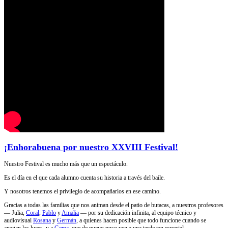
¡Enhorabuena por nuestro XXVIII Festival!
Nuestro Festival es mucho más que un espectáculo.
Es el día en el que cada alumno cuenta su historia a través del baile.
Y nosotros tenemos el privilegio de acompañarlos en ese camino.
Gracias a todas las familias que nos animan desde el patio de butacas, a nuestros profesores
— Julia,
Coral
,
Pablo
y
Amalia
— por su dedicación infinita, al equipo técnico y
audiovisual
Rosana
y
Germán
, a quienes hacen posible que todo funcione cuando se
apagan las luces, y a
Gema
, que de nuevo puso voz a una tarde tan especial.