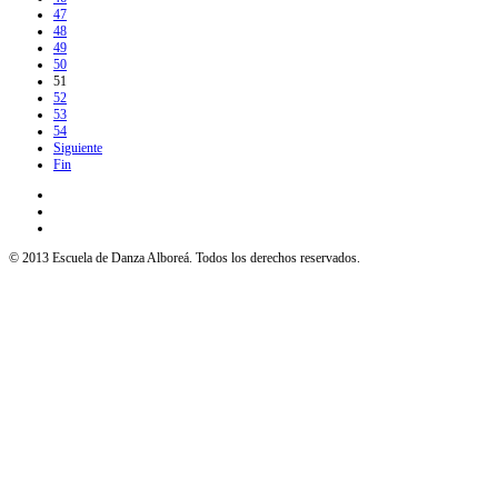
47
48
49
50
51
52
53
54
Siguiente
Fin
© 2013 Escuela de Danza Alboreá. Todos los derechos reservados.