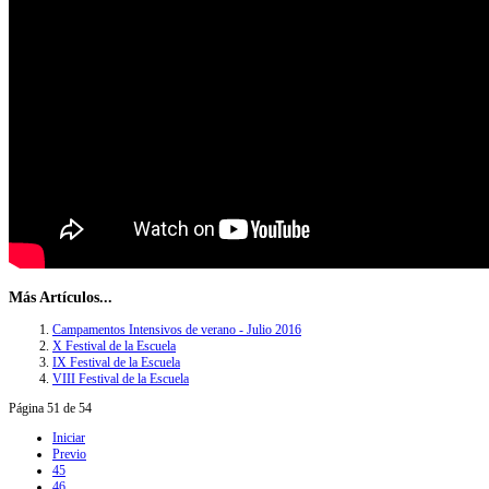
Más Artículos...
Campamentos Intensivos de verano - Julio 2016
X Festival de la Escuela
IX Festival de la Escuela
VIII Festival de la Escuela
Página 51 de 54
Iniciar
Previo
45
46