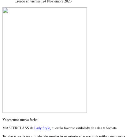
Creado en viernes, 24 Noviembre 2023
Ya tenemos nueva fecha:
MASTERCLASS de
Lady Style
, tu estilo favorito estilolady de salsa y bachata.
Te ofrecemos la oportunidad de ampliar tu repertorio y recursos de estilo, con nuestra