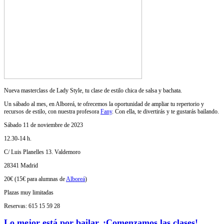
Nueva masterclass de Lady Style, tu clase de estilo chica de salsa y bachata.
Un sábado al mes, en Alboreá, te ofrecemos la oportunidad de ampliar tu repertorio y
recursos de estilo, con nuestra profesora
Fany
. Con ella, te divertirás y te gustarás bailando.
Sábado 11 de noviembre de 2023
12.30-14 h.
C/ Luis Planelles 13. Valdemoro
28341 Madrid
20€ (15€ para alumnas de
Alboreá
)
Plazas muy limitadas
Reservas: 615 15 59 28
Lo mejor está por bailar. ¡Comenzamos las clases!