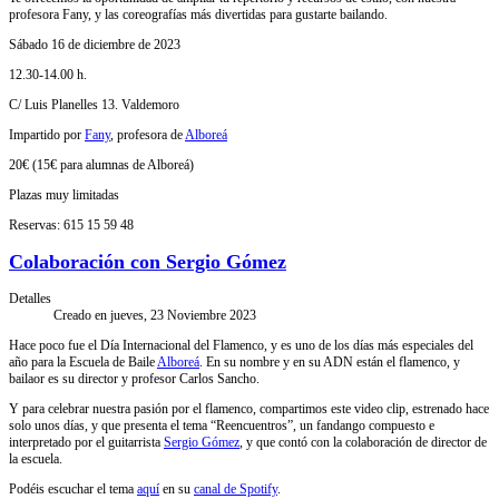
profesora Fany, y las coreografías más divertidas para gustarte bailando.
Sábado 16 de diciembre de 2023
12.30-14.00 h.
C/ Luis Planelles 13. Valdemoro
Impartido por
Fany
, profesora de
Alboreá
20€ (15€ para alumnas de Alboreá)
Plazas muy limitadas
Reservas: 615 15 59 48
Colaboración con Sergio Gómez
Detalles
Creado en jueves, 23 Noviembre 2023
Hace poco fue el Día Internacional del Flamenco, y es uno de los días más especiales del
año para la Escuela de Baile
Alboreá
. En su nombre y en su ADN están el flamenco, y
bailaor es su director y profesor Carlos Sancho.
Y para celebrar nuestra pasión por el flamenco, compartimos este video clip, estrenado hace
solo unos días, y que presenta el tema “Reencuentros”, un fandango compuesto e
interpretado por el guitarrista
Sergio Gómez
, y que contó con la colaboración de director de
la escuela.
Podéis escuchar el tema
aquí
en su
canal de Spotify
.