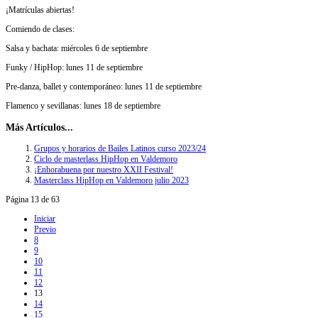
¡Matrículas abiertas!
Comiendo de clases:
Salsa y bachata: miércoles 6 de septiembre
Funky / HipHop: lunes 11 de septiembre
Pre-danza, ballet y contemporáneo: lunes 11 de septiembre
Flamenco y sevillanas: lunes 18 de septiembre
Más Artículos...
Grupos y horarios de Bailes Latinos curso 2023/24
Ciclo de masterlass HipHop en Valdemoro
¡Enhorabuena por nuestro XXII Festival!
Masterclass HipHop en Valdemoro julio 2023
Página 13 de 63
Iniciar
Previo
8
9
10
11
12
13
14
15