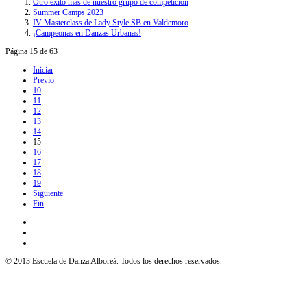
Otro éxito más de nuestro grupo de competición
Summer Camps 2023
IV Masterclass de Lady Style SB en Valdemoro
¡Campeonas en Danzas Urbanas!
Página 15 de 63
Iniciar
Previo
10
11
12
13
14
15
16
17
18
19
Siguiente
Fin
© 2013 Escuela de Danza Alboreá. Todos los derechos reservados.