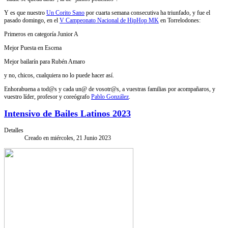
Y es que nuestro
Un Corito Sano
por cuarta semana consecutiva ha triunfado, y fue el
pasado domingo, en el
V Campeonato Nacional de HipHop MK
en Torrelodones:
Primeros en categoría Junior A
Mejor Puesta en Escena
Mejor bailarín para Rubén Amaro
y no, chicos, cualquiera no lo puede hacer así.
Enhorabuena a tod@s y cada un@ de vosotr@s, a vuestras familias por acompañaros, y
vuestro líder, profesor y coreógrafo
Pablo González
.
Intensivo de Bailes Latinos 2023
Detalles
Creado en miércoles, 21 Junio 2023