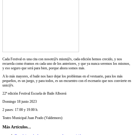
Cada Festival es una cita con nosotr@s mism@s, cada edición hemos crecido, y nos
recuerda como éramos en cada uno de los anteriores, y que ya nunca seremos los mismos,
y eso seguro que será para bien, porque ahora somos más.
A lo más mayores, el baile nos hace dejar los problemas en el vestuario, para los más
pequeños, es un juego, y para todos, es un encuentro con el escenario que nos convierte en
unic@s.
22ª edición Festival Escuela de Baile Alboreá
Domingo 18 junio 2023
2 pases: 17.00 y 19.00 h.
Teatro Municipal Juan Prado (Valdemoro)
Más Artículos...