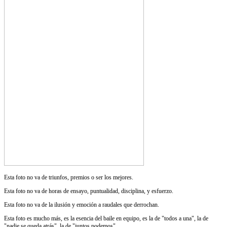
Esta foto no va de triunfos, premios o ser los mejores.
Esta foto no va de horas de ensayo, puntualidad, disciplina, y esfuerzo.
Esta foto no va de la ilusión y emoción a raudales que derrochan.
Esta foto es mucho más, es la esencia del baile en equipo, es la de "todos a una", la de
"nadie se queda atrás", la de "juntos podemos".