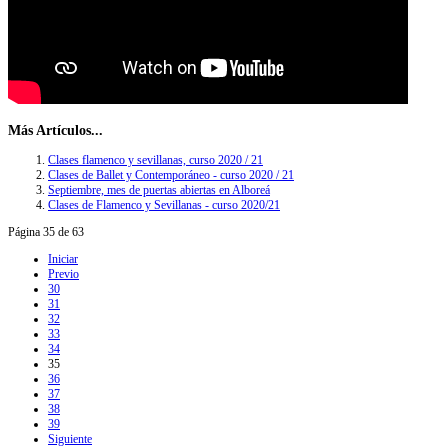
Más Artículos...
Clases flamenco y sevillanas, curso 2020 / 21
Clases de Ballet y Contemporáneo - curso 2020 / 21
Septiembre, mes de puertas abiertas en Alboreá
Clases de Flamenco y Sevillanas - curso 2020/21
Página 35 de 63
Iniciar
Previo
30
31
32
33
34
35
36
37
38
39
Siguiente