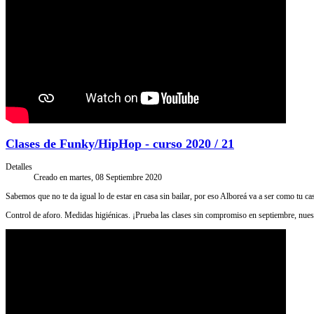
Clases de Funky/HipHop - curso 2020 / 21
Detalles
Creado en martes, 08 Septiembre 2020
Sabemos que no te da igual lo de estar en casa sin bailar, por eso Alboreá va a ser como tu c
Control de aforo. Medidas higiénicas. ¡Prueba las clases sin compromiso en septiembre, nuest