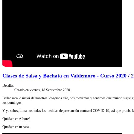
Clases de Salsa y Bachata en Valdemoro - Curso 2020 / 2
Detalles
Creado en viernes, 18 Septiembre 2020
Bailar saca lo mejor de nosotros, cogemos aire, nos movemos y sentimos que mundo sigue gir
los domingos.
Y ya sabes, tomamos todas las medidas de prevención contra el COVID-19, asi que prueba las 
Quédate en Alboreá.
Quédate en tu casa.