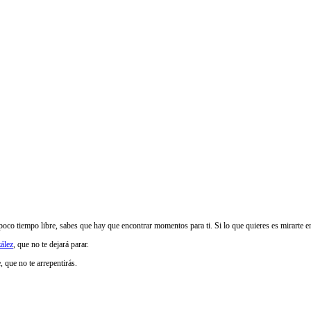
poco tiempo libre, sabes que hay que encontrar momentos para ti. Si lo que quieres es mirarte en 
ález
, que no te dejará parar.
 que no te arrepentirás.