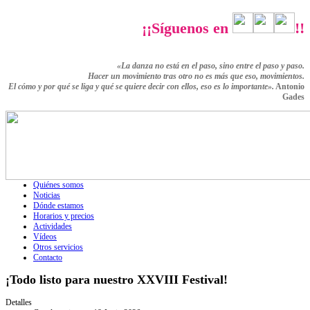
¡¡Síguenos en
!!
«La danza no está en el paso, sino entre el paso y paso.
Hacer un movimiento tras otro no es más que eso,
movimientos.
El cómo y por qué se liga y qué se quiere decir con ellos,
eso es lo importante».
Antonio
Gades
Quiénes somos
Noticias
Dónde estamos
Horarios y precios
Actividades
Vídeos
Otros servicios
Contacto
¡Todo listo para nuestro XXVIII Festival!
Detalles