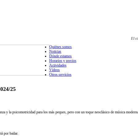
El c
Quiénes somos
Noticias
Dónde estamos
Horarios y precios
Actividades
Vídeos
Otros servicios
2024/25
a danza y la psicomotricidad para los más peques, pero con un toque neoclásico de música moderna 
tá por bailar.