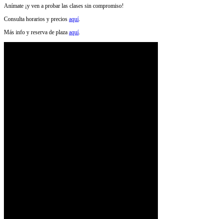
Anímate ¡y ven a probar las clases sin compromiso!
Consulta horarios y precios
aquí
.
Más info y reserva de plaza
aquí
.